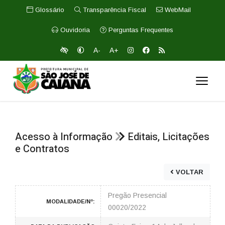
Glossário
Transparência Fiscal
WebMail
Ouvidoria
Perguntas Frequentes
A-
A+
Acesso à Informação
Editais, Licitações
e Contratos
VOLTAR
Pregão Presencial
MODALIDADE/Nº:
00020/2022