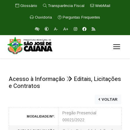
Glossário
Transparência Fiscal
WebMail
Ouvidoria
Perguntas Frequentes
A-
A+
Acesso à Informação
Editais, Licitações
e Contratos
VOLTAR
Pregão Presencial
MODALIDADE/Nº:
00021/2022