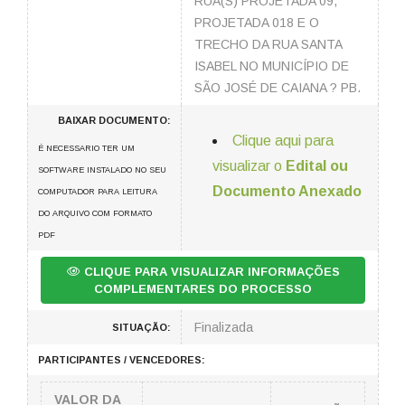
RUA(S) PROJETADA 09,
PROJETADA 018 E O
TRECHO DA RUA SANTA
ISABEL NO MUNICÍPIO DE
SÃO JOSÉ DE CAIANA ? PB.
BAIXAR DOCUMENTO:
Clique aqui para
É NECESSARIO TER UM
visualizar o
Edital ou
SOFTWARE INSTALADO NO SEU
Documento Anexado
COMPUTADOR PARA LEITURA
DO ARQUIVO COM FORMATO
PDF
CLIQUE PARA VISUALIZAR INFORMAÇÕES
COMPLEMENTARES DO PROCESSO
Finalizada
SITUAÇÃO:
PARTICIPANTES / VENCEDORES:
VALOR DA