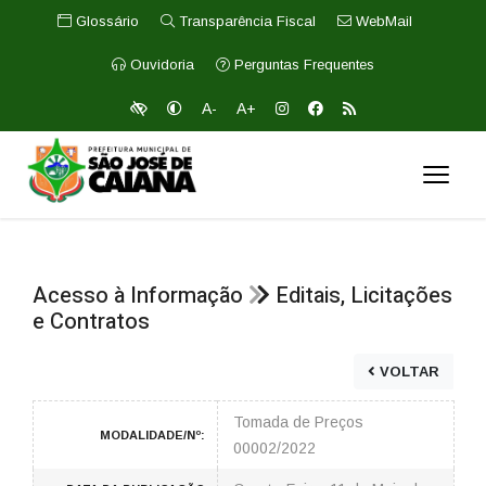
Glossário
Transparência Fiscal
WebMail
Ouvidoria
Perguntas Frequentes
A-
A+
Acesso à Informação
Editais, Licitações
e Contratos
VOLTAR
Tomada de Preços
MODALIDADE/Nº:
00002/2022