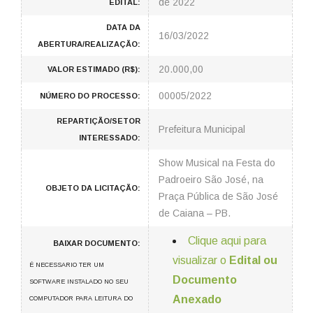
de 2022
EDITAL:
DATA DA
16/03/2022
ABERTURA/REALIZAÇÃO:
20.000,00
VALOR ESTIMADO (R$):
00005/2022
NÚMERO DO PROCESSO:
REPARTIÇÃO/SETOR
Prefeitura Municipal
INTERESSADO:
Show Musical na Festa do
Padroeiro São José, na
OBJETO DA LICITAÇÃO:
Praça Pública de São José
de Caiana – PB.
Clique aqui para
BAIXAR DOCUMENTO:
visualizar o
Edital ou
É NECESSARIO TER UM
Documento
SOFTWARE INSTALADO NO SEU
Anexado
COMPUTADOR PARA LEITURA DO