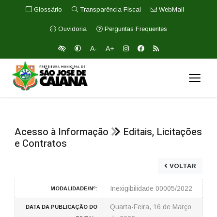
Glossário
Transparência Fiscal
WebMail
Ouvidoria
Perguntas Frequentes
A-
A+
Acesso à Informação
Editais, Licitações
e Contratos
VOLTAR
Inexigibilidade 00005/2022
MODALIDADE/Nº:
Quarta-Feira, 16 de Março
DATA DA PUBLICAÇÃO DO