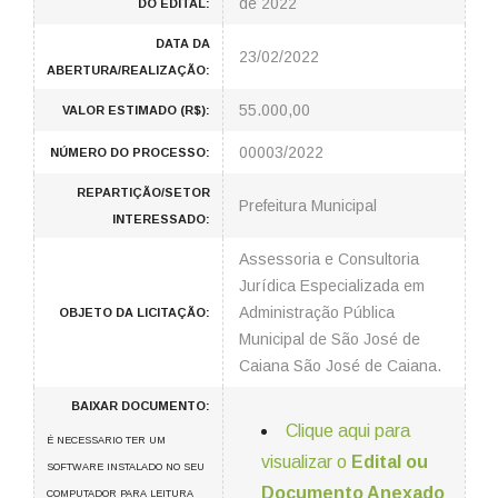
de 2022
DO EDITAL:
DATA DA
23/02/2022
ABERTURA/REALIZAÇÃO:
55.000,00
VALOR ESTIMADO (R$):
00003/2022
NÚMERO DO PROCESSO:
REPARTIÇÃO/SETOR
Prefeitura Municipal
INTERESSADO:
Assessoria e Consultoria
Jurídica Especializada em
Administração Pública
OBJETO DA LICITAÇÃO:
Municipal de São José de
Caiana São José de Caiana.
BAIXAR DOCUMENTO:
Clique aqui para
É NECESSARIO TER UM
visualizar o
Edital ou
SOFTWARE INSTALADO NO SEU
Documento Anexado
COMPUTADOR PARA LEITURA