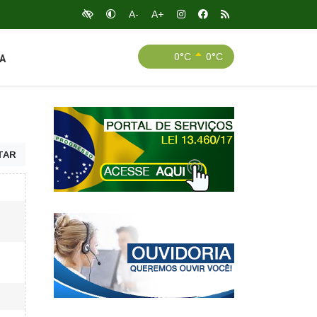
A-
A+
0°C
0°C
A
TAR