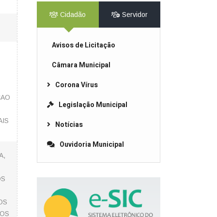
Cidadão
Servidor
Avisos de Licitação
Câmara Municipal
Corona Vírus
ÇAO
Legislação Municipal
AIS
Notícias
Ouvidoria Municipal
A,
OS
OS
SOS