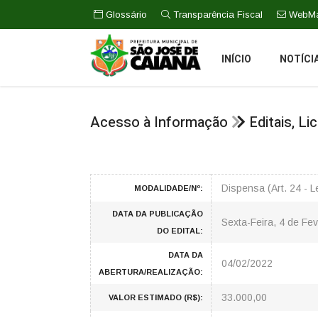
Glossário
Transparência Fiscal
WebMa
INÍCIO
NOTÍCI
Acesso à Informação
Editais, L
Dispensa (Art. 24 - 
MODALIDADE/Nº:
DATA DA PUBLICAÇÃO
Sexta-Feira, 4 de Fe
DO EDITAL:
DATA DA
04/02/2022
ABERTURA/REALIZAÇÃO:
33.000,00
VALOR ESTIMADO (R$):