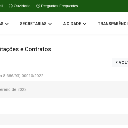
il
Ouvidoria
Perguntas Frequentes
AS
SECRETARIAS
A CIDADE
TRANSPARÊNCI
icitações e Contratos
VOL
Lei 8.666/93) 00010/2022
vereiro de 2022