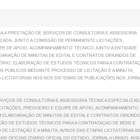
 A PRESTAÇÃO DE SERVIÇOS DE CONSULTORIA E ASSESSORIA
IZADA, JUNTO A COMISSÃO DE PERMANENTE LICITAÇÕES,
PE DE APOIO, ACOMPANHAMENTO TÉCNICO JUNTO A ENTIDADE
OARAÇÃO DE MINUTAS DE EDITAL E CONTRATOS ORIUNDOS DE
TÓRIO; ELABORAÇÃO DE ESTUDOS TÉCNICOS PARA A CONTRATA
OS PÚBLICOS MEDIANTE PROCESSO DE LICITAÇÃO E A MINUTA;
S LICITATÓRIAS NOS NOS SISTEMAS DE PUBLICAÇÕES NOS JORN
VIÇOS DE CONSULTORIA E ASSESSORIA TÉCNICA ESPECIALIZAD
CITAÇÕES, PREGOEIRO E EQUIPE DE APOIO, ACOMPANHAMENTO
M ELABOARAÇÃO DE MINUTAS DE EDITAL E CONTRATOS ORIUND
ÇÃO DE ESTUDOS TÉCNICOS PARA A CONTRATAÇAO DE BENS E
E LICITAÇÃO E A MINUTA; AVISOS DAS ETAPAS LICITATÓRIAS N
 OFICIAIS (DIARIO OFICIAL DO ESTADO, JORNAL A UNIAO); AVI