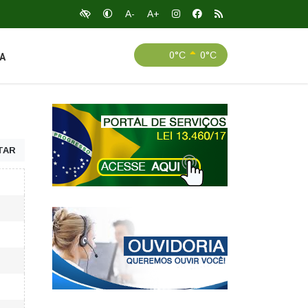
A-
A+
0°C
0°C
A
TAR