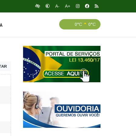
A-
A+
0°C
0°C
A
TAR