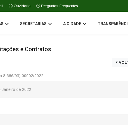
il
Ouvidoria
Perguntas Frequentes
AS
SECRETARIAS
A CIDADE
TRANSPARÊNCI
icitações e Contratos
VOL
Lei 8.666/93) 00002/2022
e Janeiro de 2022