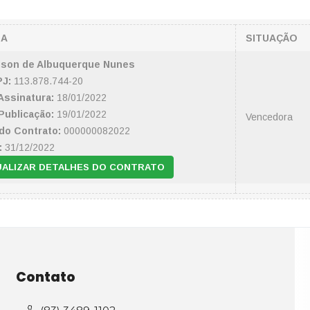
SA
SITUAÇÃO
lson de Albuquerque Nunes
J:
113.878.744-20
Assinatura:
18/01/2022
Publicação:
19/01/2022
Vencedora
do Contrato:
000000082022
:
31/12/2022
UALIZAR DETALHES DO CONTRATO
Contato