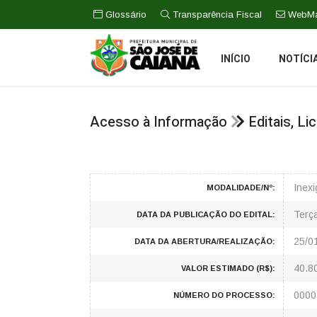
Glossário
Transparência Fiscal
WebMa
INÍCIO
NOTÍCI
Acesso à Informação
Editais, L
Inexi
MODALIDADE/Nº:
Terça
DATA DA PUBLICAÇÃO DO EDITAL:
25/0
DATA DA ABERTURA/REALIZAÇÃO:
40.8
VALOR ESTIMADO (R$):
0000
NÚMERO DO PROCESSO: