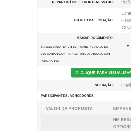
Prefe
REPARTIÇÃO/SETOR INTERESSADO:
Cont
Fisc
OBJETO DA LICITAÇÃO:
de C
BAIXAR DOCUMENTO:
É NECESSARIO TER UM SOFTWARE INSTALADO NO
SEU COMPUTADOR PARA LEITURA DO ARQUIVO COM
FORMATO PDF
CLIQUE PARA VISUALIZ
Final
SITUAÇÃO:
PARTICIPANTES / VENCEDORES:
VALOR DA PROPOSTA
EMPRE
HM SERV
CPF/CNP