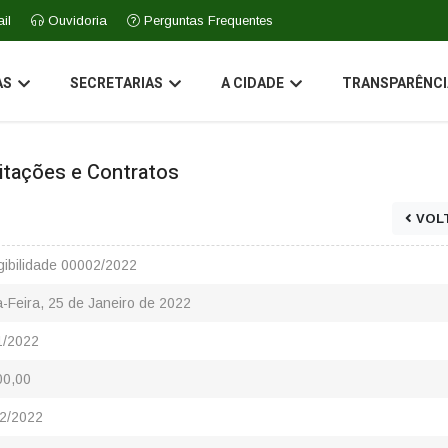
il
Ouvidoria
Perguntas Frequentes
AS
SECRETARIAS
A CIDADE
TRANSPARÊNCI
icitações e Contratos
VOL
gibilidade 00002/2022
-Feira, 25 de Janeiro de 2022
1/2022
00,00
2/2022