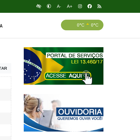
A-
A+
0°C
0°C
A
TAR