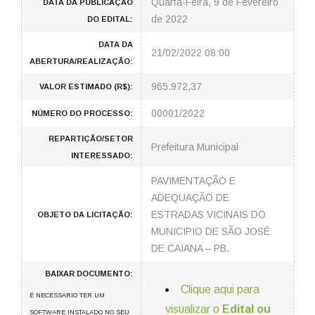
Quarta-Feira, 9 de Fevereiro
DATA DA PUBLICAÇÃO
de 2022
DO EDITAL:
DATA DA
21/02/2022 08:00
ABERTURA/REALIZAÇÃO:
965.972,37
VALOR ESTIMADO (R$):
00001/2022
NÚMERO DO PROCESSO:
REPARTIÇÃO/SETOR
Prefeitura Municipal
INTERESSADO:
PAVIMENTAÇÃO E
ADEQUAÇÃO DE
ESTRADAS VICINAIS DO
OBJETO DA LICITAÇÃO:
MUNICIPIO DE SÃO JOSÉ
DE CAIANA – PB.
BAIXAR DOCUMENTO:
Clique aqui para
É NECESSARIO TER UM
visualizar o
Edital ou
SOFTWARE INSTALADO NO SEU