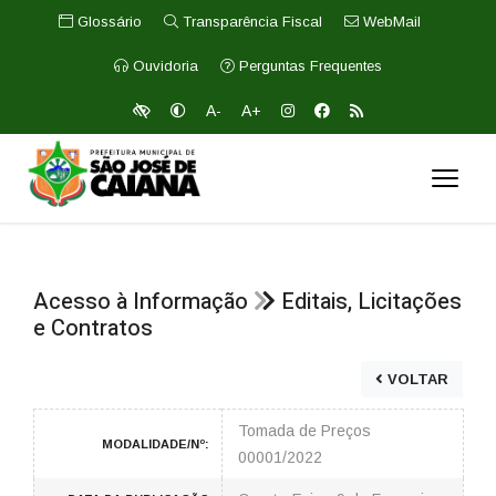
Glossário
Transparência Fiscal
WebMail
Ouvidoria
Perguntas Frequentes
A-
A+
Acesso à Informação
Editais, Licitações
e Contratos
VOLTAR
Tomada de Preços
MODALIDADE/Nº:
00001/2022