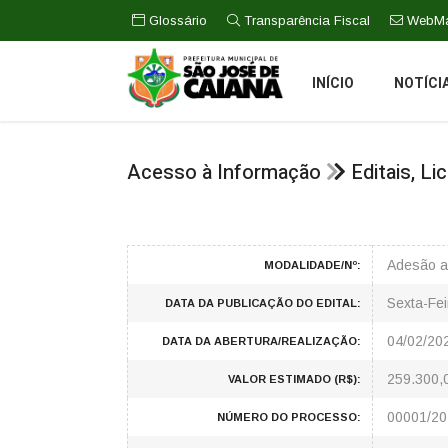
Glossário
Transparência Fiscal
WebMa
INÍCIO
NOTÍCI
Acesso à Informação
Editais, L
Adesão a
MODALIDADE/Nº:
Sexta-Fei
DATA DA PUBLICAÇÃO DO EDITAL:
04/02/20
DATA DA ABERTURA/REALIZAÇÃO:
259.300,
VALOR ESTIMADO (R$):
00001/20
NÚMERO DO PROCESSO: