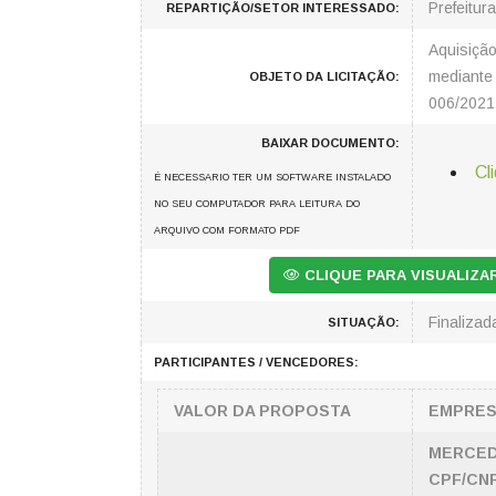
Prefeitur
REPARTIÇÃO/SETOR INTERESSADO:
Aquisiçã
mediante
OBJETO DA LICITAÇÃO:
006/2021
BAIXAR DOCUMENTO:
Cl
É NECESSARIO TER UM SOFTWARE INSTALADO
NO SEU COMPUTADOR PARA LEITURA DO
ARQUIVO COM FORMATO PDF
CLIQUE PARA VISUALIZ
Finalizad
SITUAÇÃO:
PARTICIPANTES / VENCEDORES:
VALOR DA PROPOSTA
EMPRE
MERCED
CPF/CNP