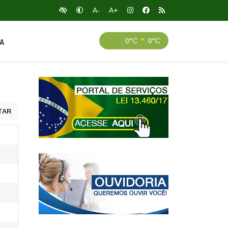
A-
A+
0°C
0°C
A
TAR