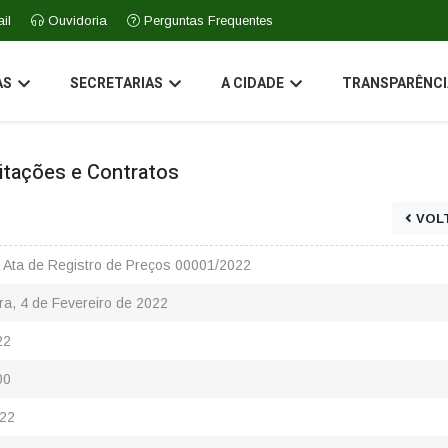
il
Ouvidoria
Perguntas Frequentes
AS
SECRETARIAS
A CIDADE
TRANSPARÊNCI
icitações e Contratos
VOL
 Ata de Registro de Preços 00001/2022
ra, 4 de Fevereiro de 2022
22
00
22