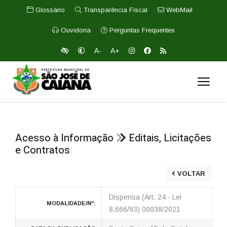
Glossário
Transparência Fiscal
WebMail
Ouvidoria
Perguntas Frequentes
A-
A+
Acesso à Informação
Editais, Licitações
e Contratos
VOLTAR
Dispensa (Art. 24 - Lei
MODALIDADE/Nº:
8.666/93) 00038/2021