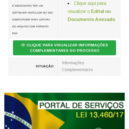
Clique aqui para
É NECESSARIO TER UM
visualizar o
Edital ou
SOFTWARE INSTALADO NO SEU
Documento Anexado
COMPUTADOR PARA LEITURA
DO ARQUIVO COM FORMATO
PDF
CLIQUE PARA VISUALIZAR INFORMAÇÕES
COMPLEMENTARES DO PROCESSO
Informações
SITUAÇÃO:
Complementares