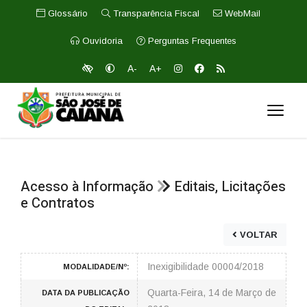
Glossário
Transparência Fiscal
WebMail
Ouvidoria
Perguntas Frequentes
A-
A+
Acesso à Informação
Editais, Licitações
e Contratos
VOLTAR
Inexigibilidade 00004/2018
MODALIDADE/Nº:
Quarta-Feira, 14 de Março de
DATA DA PUBLICAÇÃO