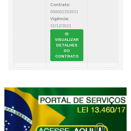
Contrato:
000002332021
Vigência:
31/12/2021
VISUALIZAR
DETALHES
DO
CONTRATO