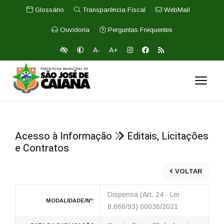
Glossário
Transparência Fiscal
WebMail
Ouvidoria
Perguntas Frequentes
A-
A+
Acesso à Informação
Editais, Licitações
e Contratos
VOLTAR
Dispensa (Art. 24 - Lei
MODALIDADE/Nº:
8.666/93) 00036/2021