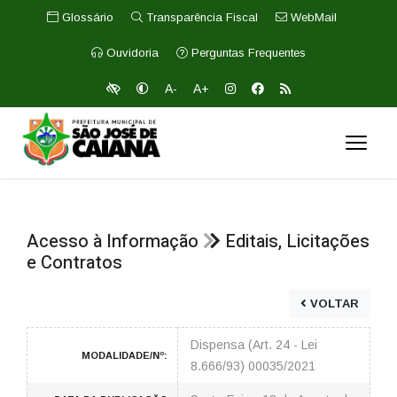
Glossário
Transparência Fiscal
WebMail
Ouvidoria
Perguntas Frequentes
A-
A+
Acesso à Informação
Editais, Licitações
e Contratos
VOLTAR
Dispensa (Art. 24 - Lei
MODALIDADE/Nº:
8.666/93) 00035/2021