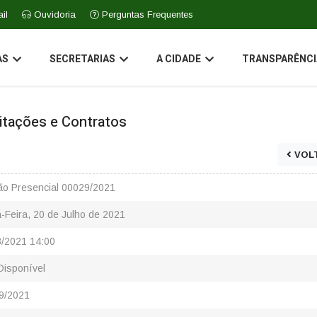
il
Ouvidoria
Perguntas Frequentes
AS
SECRETARIAS
A CIDADE
TRANSPARÊNCI
icitações e Contratos
VOL
ão Presencial 00029/2021
-Feira, 20 de Julho de 2021
8/2021 14:00
Disponível
9/2021