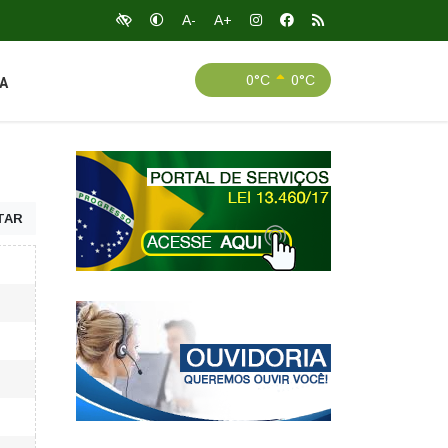
A-
A+
0°C
0°C
A
TAR