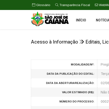
Glossário
Transparência Fiscal
WebMa
INÍCIO
NOTÍCI
Acesso à Informação
Editais, L
Preg
MODALIDADE/Nº:
Terça
DATA DA PUBLICAÇÃO DO EDITAL:
02/0
DATA DA ABERTURA/REALIZAÇÃO:
Não 
VALOR ESTIMADO (R$):
0002
NÚMERO DO PROCESSO: