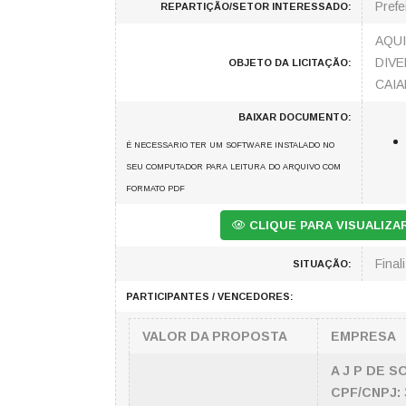
Prefe
REPARTIÇÃO/SETOR INTERESSADO:
AQUI
DIVE
OBJETO DA LICITAÇÃO:
CAIA
BAIXAR DOCUMENTO:
É NECESSARIO TER UM SOFTWARE INSTALADO NO
SEU COMPUTADOR PARA LEITURA DO ARQUIVO COM
FORMATO PDF
CLIQUE PARA VISUALIZ
Final
SITUAÇÃO:
PARTICIPANTES / VENCEDORES:
VALOR DA PROPOSTA
EMPRESA
A J P DE 
CPF/CNPJ: