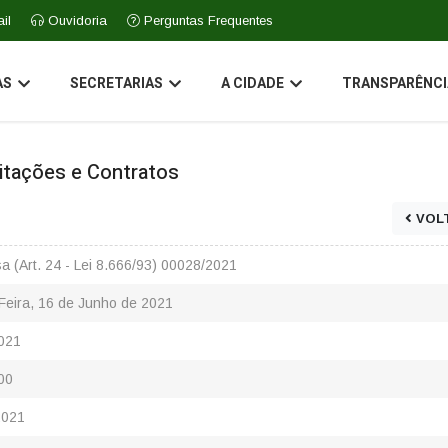
il
Ouvidoria
Perguntas Frequentes
AS
SECRETARIAS
A CIDADE
TRANSPARÊNCI
icitações e Contratos
VOL
a (Art. 24 - Lei 8.666/93) 00028/2021
Feira, 16 de Junho de 2021
021
00
2021