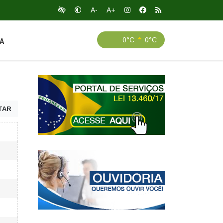
A-
A+
0°C
0°C
A
TAR