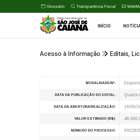
Glossário
Transparência Fiscal
WebMa
INÍCIO
NOTÍCI
Acesso à Informação
Editais, L
Dispens
MODALIDADE/Nº:
Quarta-
DATA DA PUBLICAÇÃO DO EDITAL:
16/06/2
DATA DA ABERTURA/REALIZAÇÃO:
48.060,
VALOR ESTIMADO (R$):
00028/
NÚMERO DO PROCESSO: