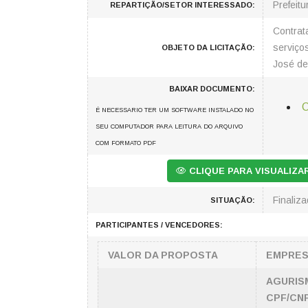
Prefeitu
REPARTIÇÃO/SETOR INTERESSADO:
Contrat
serviço
OBJETO DA LICITAÇÃO:
José de
BAIXAR DOCUMENTO:
C
É NECESSARIO TER UM SOFTWARE INSTALADO NO
SEU COMPUTADOR PARA LEITURA DO ARQUIVO
COM FORMATO PDF
CLIQUE PARA VISUALIZ
Finaliz
SITUAÇÃO:
PARTICIPANTES / VENCEDORES:
VALOR DA PROPOSTA
EMPRE
AGURIS
CPF/CNP