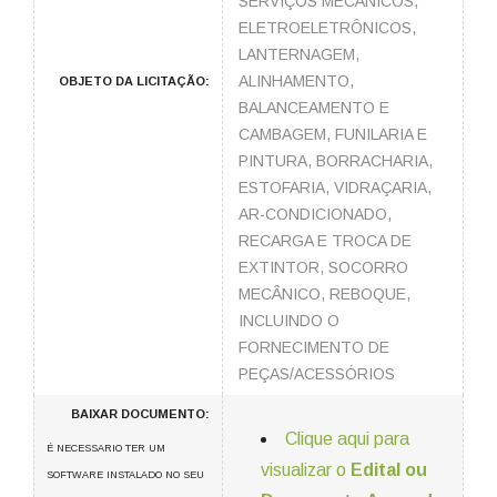
SERVIÇOS MECÂNICOS,
ELETROELETRÔNICOS,
LANTERNAGEM,
ALINHAMENTO,
OBJETO DA LICITAÇÃO:
BALANCEAMENTO E
CAMBAGEM, FUNILARIA E
PINTURA, BORRACHARIA,
ESTOFARIA, VIDRAÇARIA,
AR-CONDICIONADO,
RECARGA E TROCA DE
EXTINTOR, SOCORRO
MECÂNICO, REBOQUE,
INCLUINDO O
FORNECIMENTO DE
PEÇAS/ACESSÓRIOS
BAIXAR DOCUMENTO:
Clique aqui para
É NECESSARIO TER UM
visualizar o
Edital ou
SOFTWARE INSTALADO NO SEU