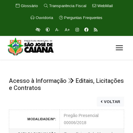
Glossário
Transparência Fiscal
WebMail
Ouvidoria
Perguntas Frequentes
A-
A+
Acesso à Informação
Editais, Licitações
e Contratos
VOLTAR
Pregão Presencial
MODALIDADE/Nº:
00006/2018