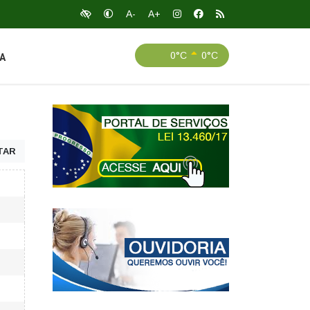
A-
A+
0°C
0°C
A
TAR