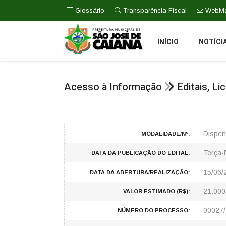
Glossário
Transparência Fiscal
WebMa
INÍCIO
NOTÍCI
Acesso à Informação
Editais, L
Dispen
MODALIDADE/Nº:
Terça-
DATA DA PUBLICAÇÃO DO EDITAL:
15/06/
DATA DA ABERTURA/REALIZAÇÃO:
21.000
VALOR ESTIMADO (R$):
00027
NÚMERO DO PROCESSO: