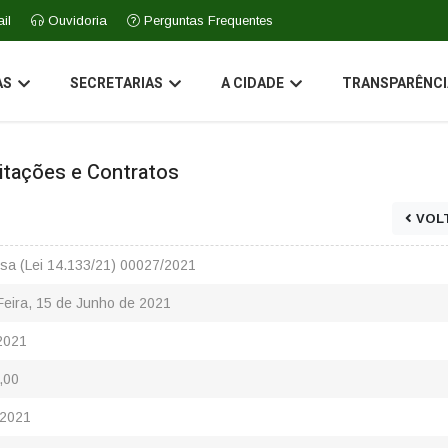
il
Ouvidoria
Perguntas Frequentes
AS
SECRETARIAS
A CIDADE
TRANSPARÊNCI
icitações e Contratos
VOL
sa (Lei 14.133/21) 00027/2021
Feira, 15 de Junho de 2021
2021
,00
/2021