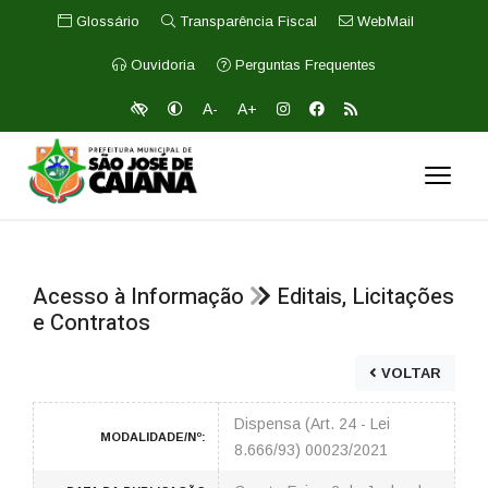
Glossário
Transparência Fiscal
WebMail
Ouvidoria
Perguntas Frequentes
A-
A+
Acesso à Informação
Editais, Licitações
e Contratos
VOLTAR
Dispensa (Art. 24 - Lei
MODALIDADE/Nº:
8.666/93) 00023/2021