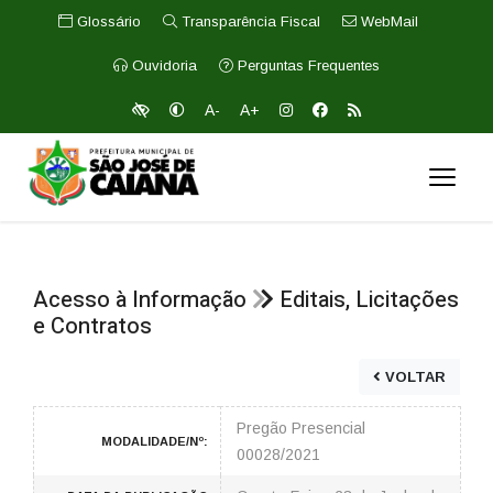
Glossário
Transparência Fiscal
WebMail
Ouvidoria
Perguntas Frequentes
A-
A+
Acesso à Informação
Editais, Licitações
e Contratos
VOLTAR
Pregão Presencial
MODALIDADE/Nº:
00028/2021