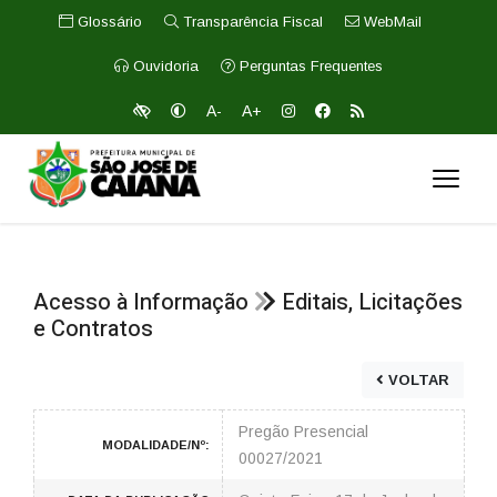
Glossário
Transparência Fiscal
WebMail
Ouvidoria
Perguntas Frequentes
A-
A+
Acesso à Informação
Editais, Licitações
e Contratos
VOLTAR
Pregão Presencial
MODALIDADE/Nº:
00027/2021