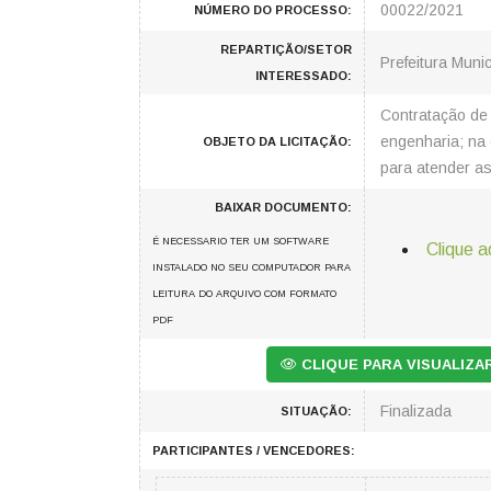
00022/2021
NÚMERO DO PROCESSO:
REPARTIÇÃO/SETOR
Prefeitura Munic
INTERESSADO:
Contratação de 
engenharia; na 
OBJETO DA LICITAÇÃO:
para atender as
BAIXAR DOCUMENTO:
É NECESSARIO TER UM SOFTWARE
Clique a
INSTALADO NO SEU COMPUTADOR PARA
LEITURA DO ARQUIVO COM FORMATO
PDF
CLIQUE PARA VISUALIZ
Finalizada
SITUAÇÃO:
PARTICIPANTES / VENCEDORES: