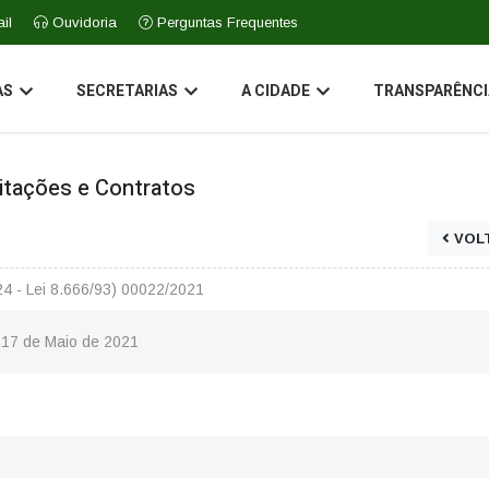
il
Ouvidoria
Perguntas Frequentes
AS
SECRETARIAS
A CIDADE
TRANSPARÊNCI
icitações e Contratos
VOL
24 - Lei 8.666/93) 00022/2021
 17 de Maio de 2021