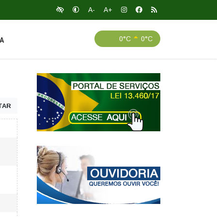
A-
A+
0°C
0°C
A
TAR