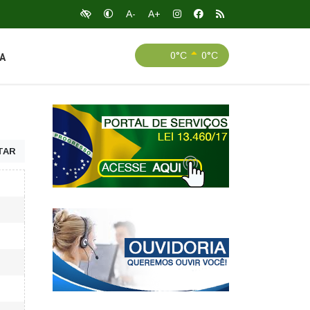
A-
A+
0°C
0°C
A
TAR