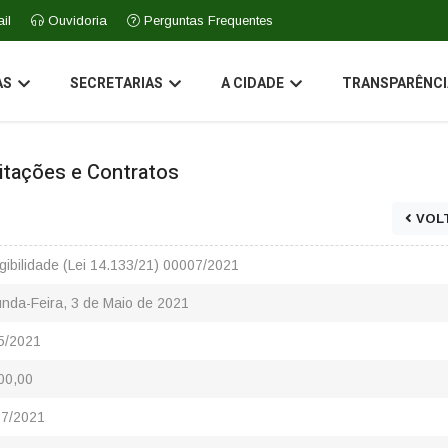
il
Ouvidoria
Perguntas Frequentes
AS
SECRETARIAS
A CIDADE
TRANSPARÊNCI
icitações e Contratos
VOL
igibilidade (Lei 14.133/21) 00007/2021
nda-Feira, 3 de Maio de 2021
5/2021
00,00
7/2021