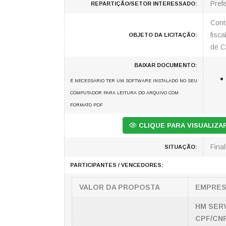
Prefe
REPARTIÇÃO/SETOR INTERESSADO:
Cont
fisc
OBJETO DA LICITAÇÃO:
de C
BAIXAR DOCUMENTO:
É NECESSARIO TER UM SOFTWARE INSTALADO NO SEU
COMPUTADOR PARA LEITURA DO ARQUIVO COM
FORMATO PDF
CLIQUE PARA VISUALIZ
Fina
SITUAÇÃO:
PARTICIPANTES / VENCEDORES:
VALOR DA PROPOSTA
EMPRE
HM SERV
CPF/CNP