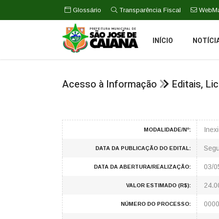
Glossário
Transparência Fiscal
WebMa
INÍCIO
NOTÍCI
Acesso à Informação
Editais, L
Inex
MODALIDADE/Nº:
Segu
DATA DA PUBLICAÇÃO DO EDITAL:
03/0
DATA DA ABERTURA/REALIZAÇÃO:
24.0
VALOR ESTIMADO (R$):
0000
NÚMERO DO PROCESSO: