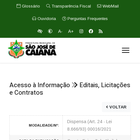
Glossário
Transparência Fiscal
WebMail
Ouvidoria
Perguntas Frequentes
A-
A+
Acesso à Informação
Editais, Licitações
e Contratos
VOLTAR
Dispensa (Art. 24 - Lei
MODALIDADE/Nº:
8.666/93) 00016/2021