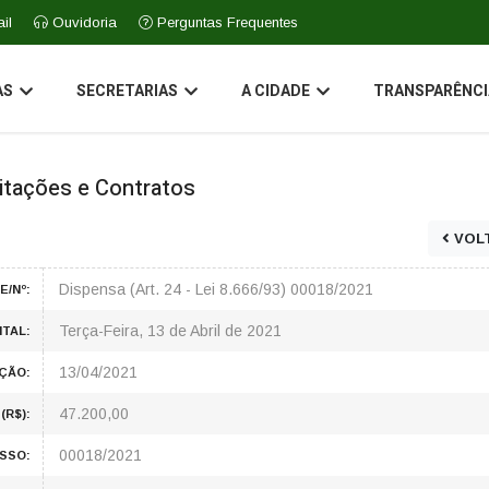
il
Ouvidoria
Perguntas Frequentes
AS
SECRETARIAS
A CIDADE
TRANSPARÊNCI
icitações e Contratos
VOL
Dispensa (Art. 24 - Lei 8.666/93) 00018/2021
E/Nº:
Terça-Feira, 13 de Abril de 2021
ITAL:
13/04/2021
ÇÃO:
47.200,00
(R$):
00018/2021
SSO: