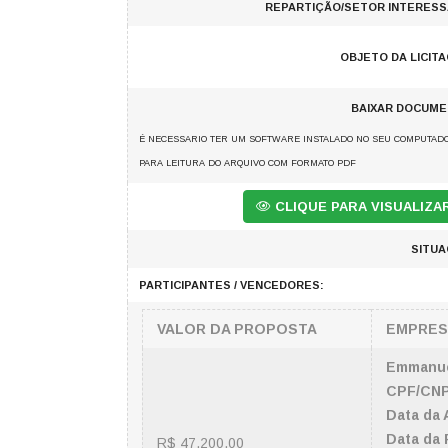
REPARTIÇÃO/SETOR INTERESS
OBJETO DA LICIT
BAIXAR DOCUME
É NECESSARIO TER UM SOFTWARE INSTALADO NO SEU COMPUTAD
PARA LEITURA DO ARQUIVO COM FORMATO PDF
CLIQUE PARA VISUALIZ
SITUA
PARTICIPANTES / VENCEDORES:
VALOR DA PROPOSTA
EMPRES
Emmanuel
CPF/CNP
Data da 
Data da 
R$ 47.200,00