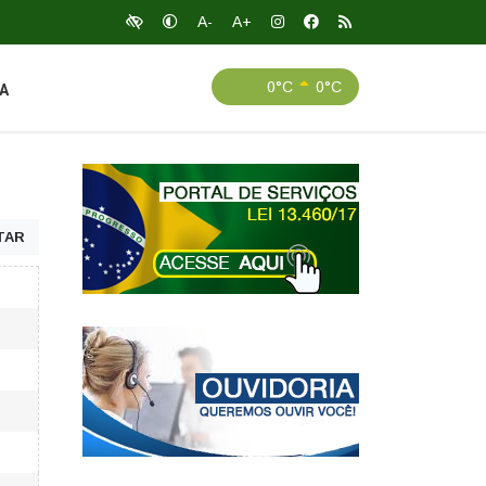
A-
A+
0°C
0°C
A
TAR