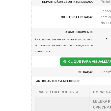
Prefei
REPARTIÇÃO/SETOR INTERESSADO:
Locaçã
com co
OBJETO DA LICITAÇÃO:
da CO
BAIXAR DOCUMENTO:
É NECESSARIO TER UM SOFTWARE INSTALADO NO
SEU COMPUTADOR PARA LEITURA DO ARQUIVO COM
FORMATO PDF
CLIQUE PARA VISUALIZ
Finali
SITUAÇÃO:
PARTICIPANTES / VENCEDORES:
VALOR DA PROPOSTA
EMPRESA
LELEKA P
CPF/CNPJ