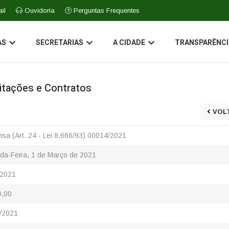
il
Ouvidoria
Perguntas Frequentes
AS
SECRETARIAS
A CIDADE
TRANSPARÊNCI
icitações e Contratos
VOL
sa (Art. 24 - Lei 8.666/93) 00014/2021
da-Feira, 1 de Março de 2021
/2021
0,00
/2021