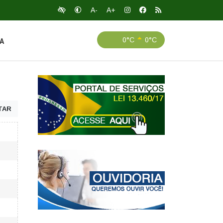
A-
A+
0°C
0°C
A
TAR