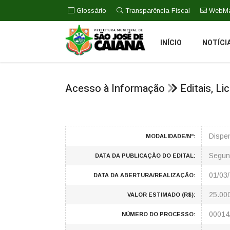
Glossário
Transparência Fiscal
WebMa
INÍCIO
NOTÍCI
Acesso à Informação
Editais, L
Dispen
MODALIDADE/Nº:
Segun
DATA DA PUBLICAÇÃO DO EDITAL:
01/03
DATA DA ABERTURA/REALIZAÇÃO:
25.00
VALOR ESTIMADO (R$):
00014
NÚMERO DO PROCESSO: