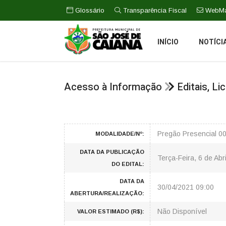
Glossário
Transparência Fiscal
WebMa
INÍCIO
NOTÍCI
Acesso à Informação
Editais, L
Pregão Presencial 0
MODALIDADE/Nº:
DATA DA PUBLICAÇÃO
Terça-Feira, 6 de Abr
DO EDITAL:
DATA DA
30/04/2021 09:00
ABERTURA/REALIZAÇÃO:
Não Disponível
VALOR ESTIMADO (R$):