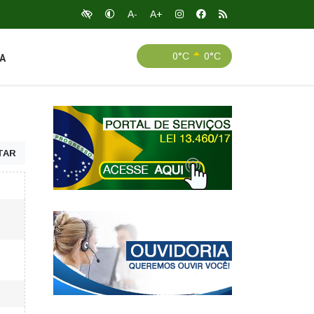
A-
A+
0°C
0°C
A
TAR