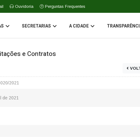
il
Ouvidoria
Perguntas Frequentes
AS
SECRETARIAS
A CIDADE
TRANSPARÊNCI
icitações e Contratos
VOL
0020/2021
il de 2021