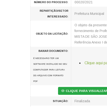
00020/2021
NÚMERO DO PROCESSO:
REPARTIÇÃO/SETOR
Prefeitura Municipal
INTERESSADO:
O objeto da present
fornecimento de Pro
OBJETO DA LICITAÇÃO:
MISTA DE SÃO JOSE D
Referência Anexo I d
BAIXAR DOCUMENTO:
É NECESSARIO TER UM
Clique aqui p
SOFTWARE INSTALADO NO SEU
COMPUTADOR PARA LEITURA
DO ARQUIVO COM FORMATO
PDF
CLIQUE PARA VISUALIZ
Finalizada
SITUAÇÃO: