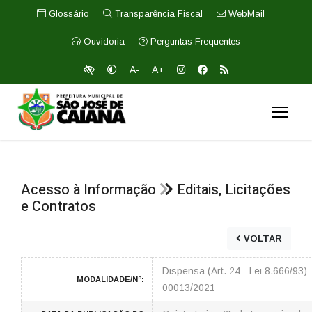
Glossário
Transparência Fiscal
WebMail
Ouvidoria
Perguntas Frequentes
A-
A+
Acesso à Informação
Editais, Licitações
e Contratos
VOLTAR
Dispensa (Art. 24 - Lei 8.666/93)
MODALIDADE/Nº:
00013/2021