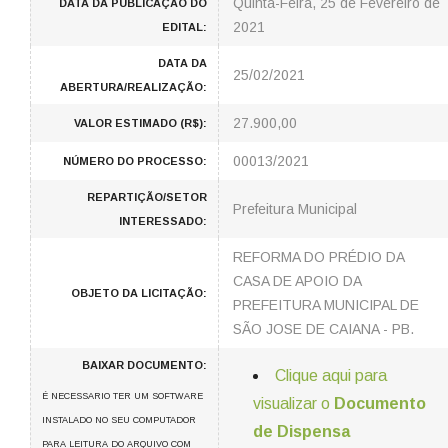
Quinta-Feira, 25 de Fevereiro de
DATA DA PUBLICAÇÃO DO
2021
EDITAL:
DATA DA
25/02/2021
ABERTURA/REALIZAÇÃO:
27.900,00
VALOR ESTIMADO (R$):
00013/2021
NÚMERO DO PROCESSO:
REPARTIÇÃO/SETOR
Prefeitura Municipal
INTERESSADO:
REFORMA DO PRÉDIO DA
CASA DE APOIO DA
OBJETO DA LICITAÇÃO:
PREFEITURA MUNICIPAL DE
SÃO JOSE DE CAIANA - PB.
BAIXAR DOCUMENTO:
Clique aqui para
É NECESSARIO TER UM SOFTWARE
visualizar o
Documento
INSTALADO NO SEU COMPUTADOR
de Dispensa
PARA LEITURA DO ARQUIVO COM