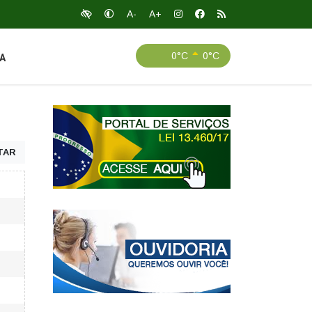
A-
A+
0°C
0°C
A
TAR