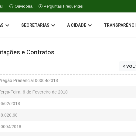
il
Ouvidoria
Perguntas Frequentes
AS
SECRETARIAS
A CIDADE
TRANSPARÊNCI
icitações e Contratos
VOL
Pregão Presencial 00004/2018
Terça-Feira, 6 de Fevereiro de 2018
06/02/2018
68.020,68
00004/2018