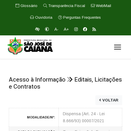
Glossário
Transparência Fiscal
WebMail
Ouvidoria
Perguntas Frequentes
A-
A+
Acesso à Informação
Editais, Licitações
e Contratos
VOLTAR
Dispensa (Art. 24 - Lei
MODALIDADE/Nº:
8.666/93) 00007/2021