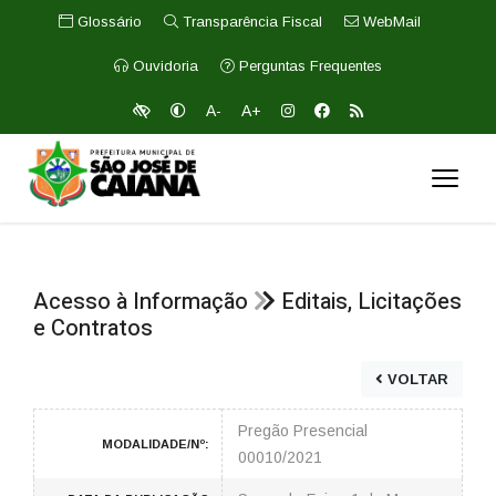
Glossário
Transparência Fiscal
WebMail
Ouvidoria
Perguntas Frequentes
A-
A+
Acesso à Informação
Editais, Licitações
e Contratos
VOLTAR
Pregão Presencial
MODALIDADE/Nº:
00010/2021