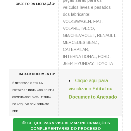
peças serão para os
OBJETO DA LICITAÇÃO:
veículos leves e pesados
dos fabricante:
VOLKSWAGEN, FIAT,
VOLARE, IVECO,
GM/CHEVROLET, RENAULT,
MERCEDES BENZ,
CATERPILAR,
INTERNATIONAL, FORD,
JEEP, HYUNDAY, TOYOTA
BAIXAR DOCUMENTO:
Clique aqui para
É NECESSARIO TER UM
visualizar o
Edital ou
SOFTWARE INSTALADO NO SEU
Documento Anexado
COMPUTADOR PARA LEITURA
DO ARQUIVO COM FORMATO
PDF
CLIQUE PARA VISUALIZAR INFORMAÇÕES
COMPLEMENTARES DO PROCESSO