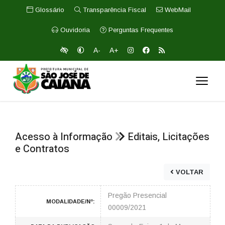
Glossário
Transparência Fiscal
WebMail
Ouvidoria
Perguntas Frequentes
A-
A+
Acesso à Informação
Editais, Licitações
e Contratos
VOLTAR
Pregão Presencial
MODALIDADE/Nº:
00009/2021