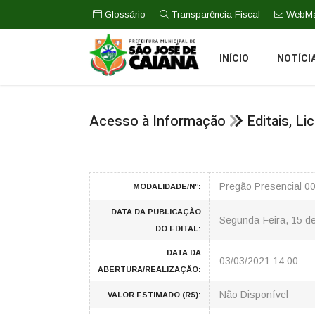
Glossário
Transparência Fiscal
WebMa
INÍCIO
NOTÍCI
Acesso à Informação
Editais, L
Pregão Presencial 0
MODALIDADE/Nº:
DATA DA PUBLICAÇÃO
Segunda-Feira, 15 de
DO EDITAL:
DATA DA
03/03/2021 14:00
ABERTURA/REALIZAÇÃO:
Não Disponível
VALOR ESTIMADO (R$):