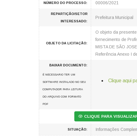
00006/2021
NÚMERO DO PROCESSO:
REPARTIÇÃO/SETOR
Prefeitura Municipal
INTERESSADO:
O objeto da present
fornecimento de Pro
OBJETO DA LICITAÇÃO:
MISTA DE SÃO JOSE D
Referência Anexo I d
BAIXAR DOCUMENTO:
É NECESSARIO TER UM
Clique aqui p
SOFTWARE INSTALADO NO SEU
COMPUTADOR PARA LEITURA
DO ARQUIVO COM FORMATO
PDF
CLIQUE PARA VISUALIZ
Informações Comple
SITUAÇÃO: