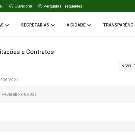
il
Ouvidoria
Perguntas Frequentes
AS
SECRETARIAS
A CIDADE
TRANSPARÊNCI
icitações e Contratos
VOL
0006/2021
 Fevereiro de 2021