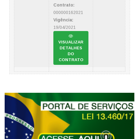
Contrato:
000000162021
Vigência:
19/04/2021
VISUALIZAR
DETALHES
DO
CONTRATO