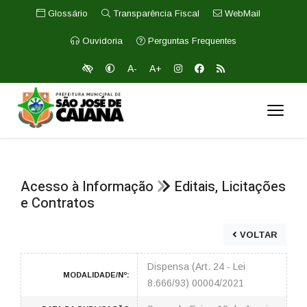
Glossário
Transparência Fiscal
WebMail
Ouvidoria
Perguntas Frequentes
A-
A+
Acesso à Informação
Editais, Licitações
e Contratos
VOLTAR
Dispensa (Art. 24 - Lei
MODALIDADE/Nº:
8.666/93) 00004/2021