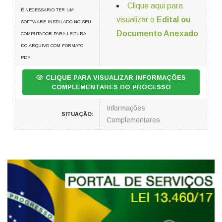
Clique aqui para
É NECESSARIO TER UM
visualizar o
Edital ou
SOFTWARE INSTALADO NO SEU
Documento Anexado
COMPUTADOR PARA LEITURA
DO ARQUIVO COM FORMATO
PDF
CLIQUE PARA VISUALIZAR INFORMAÇÕES
COMPLEMENTARES DO PROCESSO
Informações
SITUAÇÃO:
Complementares