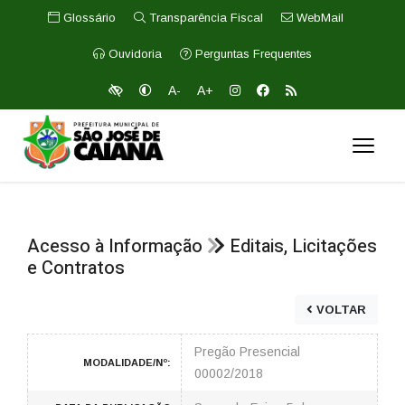
Glossário
Transparência Fiscal
WebMail
Ouvidoria
Perguntas Frequentes
A-
A+
Acesso à Informação
Editais, Licitações
e Contratos
VOLTAR
Pregão Presencial
MODALIDADE/Nº:
00002/2018