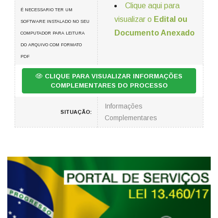
Clique aqui para
É NECESSARIO TER UM
visualizar o
Edital ou
SOFTWARE INSTALADO NO SEU
Documento Anexado
COMPUTADOR PARA LEITURA
DO ARQUIVO COM FORMATO
PDF
CLIQUE PARA VISUALIZAR INFORMAÇÕES
COMPLEMENTARES DO PROCESSO
Informações
SITUAÇÃO:
Complementares