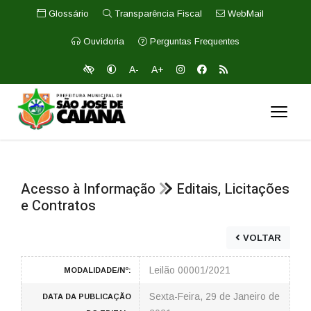
Glossário
Transparência Fiscal
WebMail
Ouvidoria
Perguntas Frequentes
A-
A+
Acesso à Informação
Editais, Licitações
e Contratos
VOLTAR
Leilão 00001/2021
MODALIDADE/Nº:
Sexta-Feira, 29 de Janeiro de
DATA DA PUBLICAÇÃO