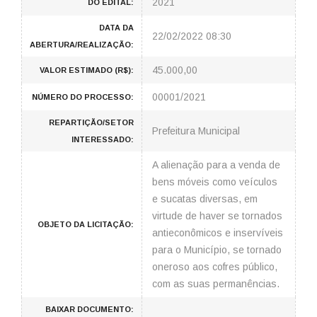
2021
DO EDITAL:
DATA DA
22/02/2022 08:30
ABERTURA/REALIZAÇÃO:
45.000,00
VALOR ESTIMADO (R$):
00001/2021
NÚMERO DO PROCESSO:
REPARTIÇÃO/SETOR
Prefeitura Municipal
INTERESSADO:
A alienação para a venda de
bens móveis como veículos
e sucatas diversas, em
virtude de haver se tornados
OBJETO DA LICITAÇÃO:
antieconômicos e inservíveis
para o Município, se tornado
oneroso aos cofres público,
com as suas permanências.
BAIXAR DOCUMENTO: