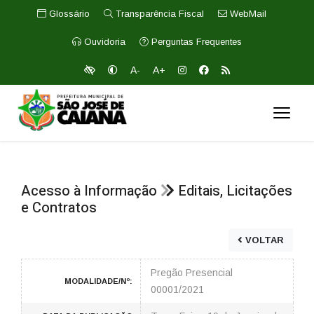
Glossário
Transparência Fiscal
WebMail
Ouvidoria
Perguntas Frequentes
A-
A+
Acesso à Informação
Editais, Licitações
e Contratos
VOLTAR
Pregão Presencial
MODALIDADE/Nº:
00001/2021