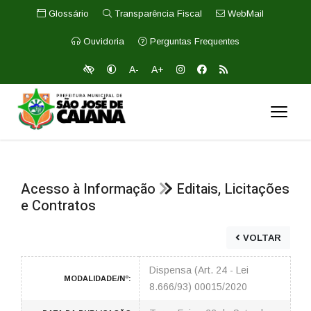
Glossário
Transparência Fiscal
WebMail
Ouvidoria
Perguntas Frequentes
A-
A+
Acesso à Informação
Editais, Licitações
e Contratos
VOLTAR
Dispensa (Art. 24 - Lei
MODALIDADE/Nº:
8.666/93) 00015/2020