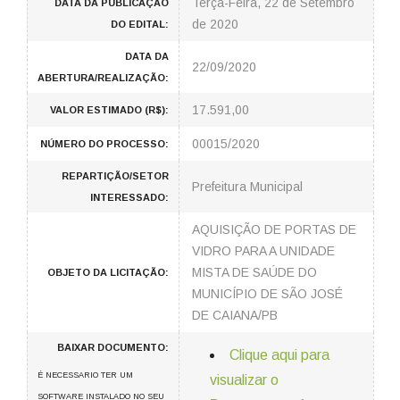
Terça-Feira, 22 de Setembro
DATA DA PUBLICAÇÃO
de 2020
DO EDITAL:
DATA DA
22/09/2020
ABERTURA/REALIZAÇÃO:
17.591,00
VALOR ESTIMADO (R$):
00015/2020
NÚMERO DO PROCESSO:
REPARTIÇÃO/SETOR
Prefeitura Municipal
INTERESSADO:
AQUISIÇÃO DE PORTAS DE
VIDRO PARA A UNIDADE
MISTA DE SAÚDE DO
OBJETO DA LICITAÇÃO:
MUNICÍPIO DE SÃO JOSÉ
DE CAIANA/PB
BAIXAR DOCUMENTO:
Clique aqui para
É NECESSARIO TER UM
visualizar o
SOFTWARE INSTALADO NO SEU