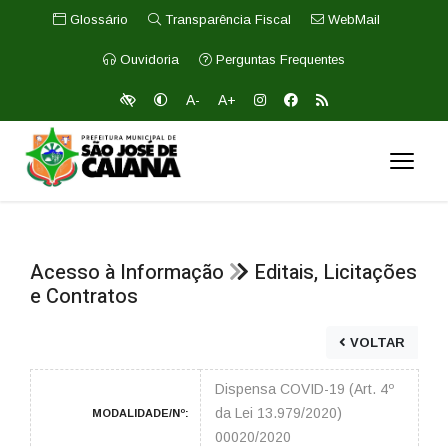
Glossário
Transparência Fiscal
WebMail
Ouvidoria
Perguntas Frequentes
A-
A+
Acesso à Informação
Editais, Licitações
e Contratos
VOLTAR
Dispensa COVID-19 (Art. 4º
da Lei 13.979/2020)
MODALIDADE/Nº:
00020/2020