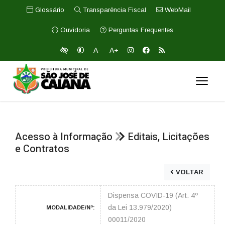
Glossário
Transparência Fiscal
WebMail
Ouvidoria
Perguntas Frequentes
A-
A+
Acesso à Informação
Editais, Licitações
e Contratos
VOLTAR
Dispensa COVID-19 (Art. 4º
da Lei 13.979/2020)
MODALIDADE/Nº:
00011/2020