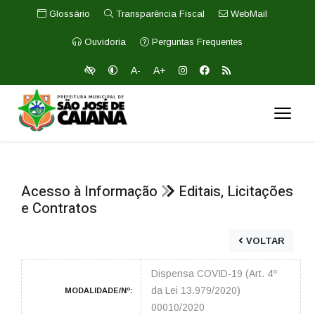
Glossário
Transparência Fiscal
WebMail
Ouvidoria
Perguntas Frequentes
A-
A+
Acesso à Informação
Editais, Licitações
e Contratos
VOLTAR
Dispensa COVID-19 (Art. 4º
da Lei 13.979/2020)
MODALIDADE/Nº:
00010/2020