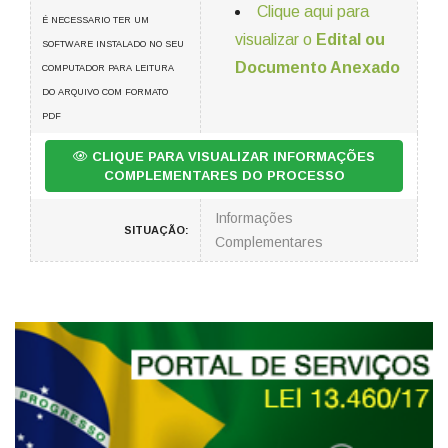
Clique aqui para
É NECESSARIO TER UM
visualizar o
Edital ou
SOFTWARE INSTALADO NO SEU
Documento Anexado
COMPUTADOR PARA LEITURA
DO ARQUIVO COM FORMATO
PDF
CLIQUE PARA VISUALIZAR INFORMAÇÕES
COMPLEMENTARES DO PROCESSO
Informações
SITUAÇÃO:
Complementares