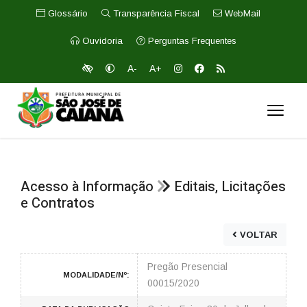
Glossário
Transparência Fiscal
WebMail
Ouvidoria
Perguntas Frequentes
A-
A+
Acesso à Informação
Editais, Licitações
e Contratos
VOLTAR
Pregão Presencial
MODALIDADE/Nº:
00015/2020