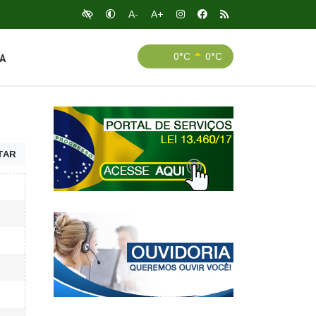
A-
A+
0°C
0°C
A
TAR