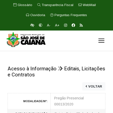
Glossário
Transparência Fiscal
WebMail
Ouvidoria
Perguntas Frequentes
A-
A+
Acesso à Informação
Editais, Licitações
e Contratos
VOLTAR
Pregão Presencial
MODALIDADE/Nº:
00013/2020