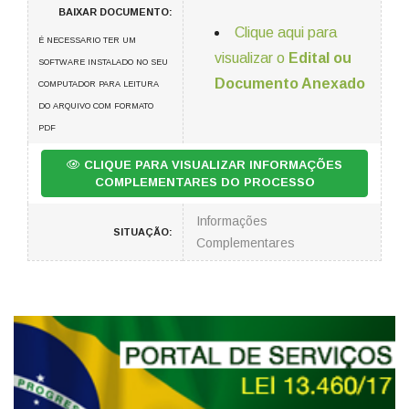
BAIXAR DOCUMENTO:
Clique aqui para
É NECESSARIO TER UM
visualizar o
Edital ou
SOFTWARE INSTALADO NO SEU
Documento Anexado
COMPUTADOR PARA LEITURA
DO ARQUIVO COM FORMATO
PDF
CLIQUE PARA VISUALIZAR INFORMAÇÕES
COMPLEMENTARES DO PROCESSO
Informações
SITUAÇÃO:
Complementares