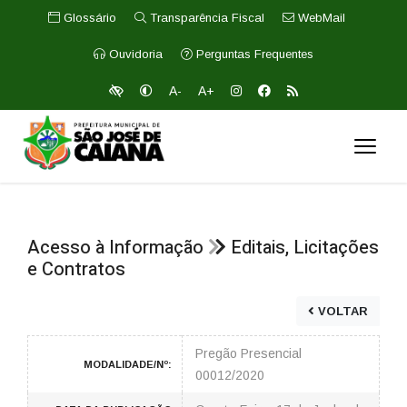
Glossário
Transparência Fiscal
WebMail
Ouvidoria
Perguntas Frequentes
A-
A+
Acesso à Informação
Editais, Licitações
e Contratos
VOLTAR
Pregão Presencial
MODALIDADE/Nº:
00012/2020