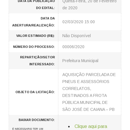
Quinta-Feira, 20 de Fevereiro
DATA DA PUBLICAÇÃO
de 2020
DO EDITAL:
DATA DA
02/03/2020 15:00
ABERTURA/REALIZAÇÃO:
Não Disponível
VALOR ESTIMADO (R$):
00006/2020
NÚMERO DO PROCESSO:
REPARTIÇÃO/SETOR
Prefeitura Municipal
INTERESSADO:
AQUISIÇÃO PARCELADA DE
PNEUS E ASSESSÓRIOS
CORRELATOS,
OBJETO DA LICITAÇÃO:
DESTINADOS A FROTA
PÚBLICA MUNICIPAL DE
SÃO JOSÉ DE CAIANA – PB
BAIXAR DOCUMENTO:
Clique aqui para
É NECESSARIO TER UM