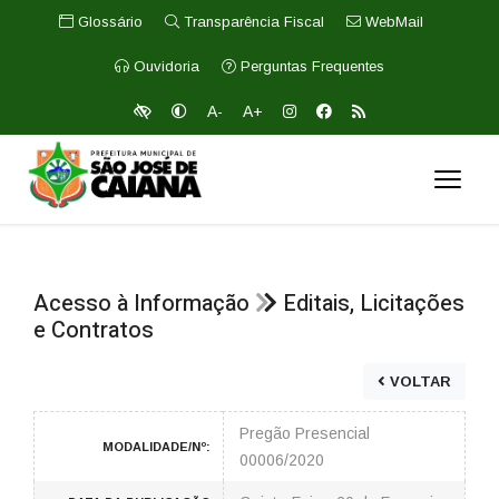
Glossário
Transparência Fiscal
WebMail
Ouvidoria
Perguntas Frequentes
A-
A+
Acesso à Informação
Editais, Licitações
e Contratos
VOLTAR
Pregão Presencial
MODALIDADE/Nº:
00006/2020