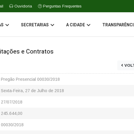
il
Ouvidoria
Perguntas Frequentes
AS
SECRETARIAS
A CIDADE
TRANSPARÊNCI
icitações e Contratos
VOL
Pregão Presencial 00030/2018
Sexta-Feira, 27 de Julho de 2018
27/07/2018
245.644,00
00030/2018