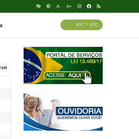
A-
A+
0°C
0°C
A
TAR