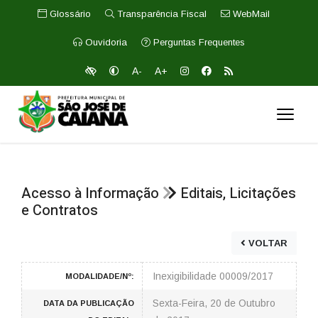
Glossário
Transparência Fiscal
WebMail
Ouvidoria
Perguntas Frequentes
A-
A+
Acesso à Informação
Editais, Licitações
e Contratos
VOLTAR
Inexigibilidade 00009/2017
MODALIDADE/Nº:
Sexta-Feira, 20 de Outubro
DATA DA PUBLICAÇÃO