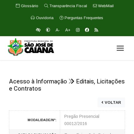
Glossário
Transparência Fiscal
WebMail
Ouvidoria
Perguntas Frequentes
A-
A+
Acesso à Informação
Editais, Licitações
e Contratos
VOLTAR
Pregão Presencial
MODALIDADE/Nº:
00012/2016